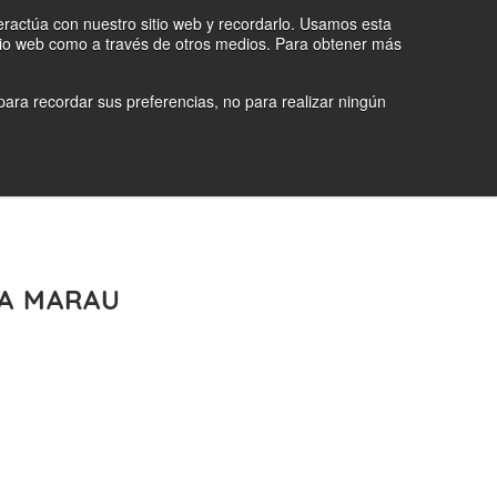
teractúa con nuestro sitio web y recordarlo. Usamos esta
sitio web como a través de otros medios. Para obtener más
ara recordar sus preferencias, no para realizar ningún
FR
TIENDA
CATEGORÍAS
SA MARAU