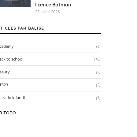
licence Batman
23 juillet 2026
TICLES PAR BALISE
cademy
(4)
ack to school
(16)
eauty
(7)
TS23
(2)
alzado infantil
(1)
R TODO