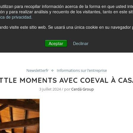
tilizan para recopilar información acerca de la forma en que usted in
n y para realizar análisis y recuento de los visitantes, tanto en este 
tica de privacidad.
ndo visite este sitio web. Se usará una única cookie en su navegador p
Aceptar
Declinar
Newsletterfr
Informations sur l'entreprise
LITTLE MOMENTS AVEC COEVAL À CA
3 juillet 2024 / por
Cerdá Group