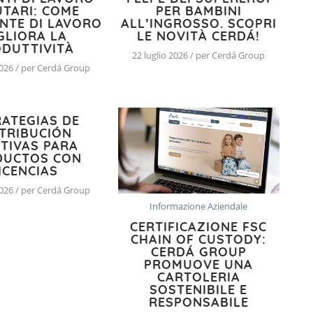
UTARI: COME
PER BAMBINI
ENTE DI LAVORO
ALL’INGROSSO. SCOPRI
GLIORA LA
LE NOVITÀ CERDÁ!
DUTTIVITÀ
22 luglio 2026 / per Cerdá Group
2026 / per Cerdá Group
RATEGIAS DE
TRIBUCIÓN
CTIVAS PARA
DUCTOS CON
ICENCIAS
2026 / per Cerdá Group
Informazione Aziendale
CERTIFICAZIONE FSC
CHAIN OF CUSTODY:
CERDÁ GROUP
PROMUOVE UNA
CARTOLERIA
SOSTENIBILE E
RESPONSABILE