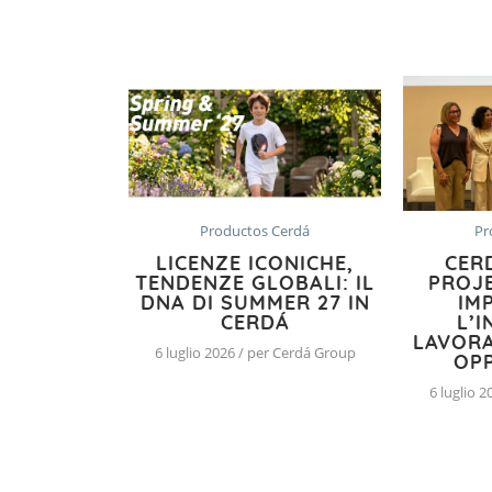
Productos Cerdá
Pr
LICENZE ICONICHE,
CER
TENDENZE GLOBALI: IL
PROJE
DNA DI SUMMER 27 IN
IM
CERDÁ
L’
LAVORA
6 luglio 2026 / per Cerdá Group
OP
6 luglio 
POST SUCCESSIV