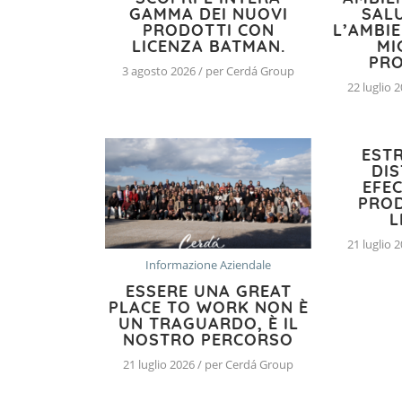
GAMMA DEI NUOVI
SAL
PRODOTTI CON
L’AMBI
LICENZA BATMAN.
MI
PRO
3 agosto 2026 / per Cerdá Group
22 luglio 
EST
DIS
EFE
PRO
L
21 luglio 
Informazione Aziendale
ESSERE UNA GREAT
PLACE TO WORK NON È
UN TRAGUARDO, È IL
NOSTRO PERCORSO
21 luglio 2026 / per Cerdá Group