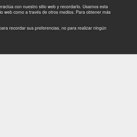
teractúa con nuestro sitio web y recordarlo. Usamos esta
sitio web como a través de otros medios. Para obtener más
ara recordar sus preferencias, no para realizar ningún
IT
NEGOZIO
CATEGORIE