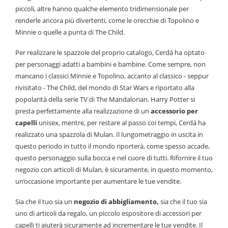
piccoli, altre hanno qualche elemento tridimensionale per
renderle ancora più divertenti, come le orecchie di Topolino e
Minnie o quelle a punta di The Child.
Per realizzare le spazzole del proprio catalogo, Cerdá ha optato
per personaggi adatti a bambini e bambine. Come sempre, non
mancano i classici Minnie e Topolino, accanto al classico - seppur
rivisitato - The Child, del mondo di Star Wars e riportato alla
popolarità della serie TV di The Mandalorian. Harry Potter si
presta perfettamente alla realizzazione di un
accessorio per
capelli
unisex, mentre, per restare al passo coi tempi, Cerdá ha
realizzato una spazzola di Mulan. Il lungometraggio in uscita in
questo periodo in tutto il mondo riporterà, come spesso accade,
questo personaggio sulla bocca e nel cuore di tutti. Rifornire il tuo
negozio con articoli di Mulan, è sicuramente, in questo momento,
un’occasione importante per aumentare le tue vendite.
Sia che il tuo sia un
negozio di abbigliamento,
sia che il tuo sia
uno di articoli da regalo, un piccolo espositore di accessori per
capelli ti aiuterà sicuramente ad incrementare le tue vendite. Il