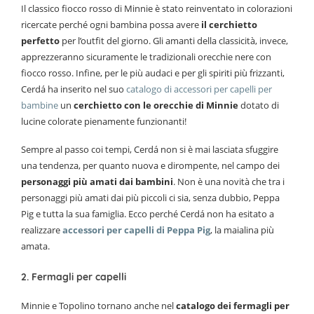
Il classico fiocco rosso di Minnie è stato reinventato in colorazioni
ricercate perché ogni bambina possa avere
il cerchietto
perfetto
per l’outfit del giorno. Gli amanti della classicità, invece,
apprezzeranno sicuramente le tradizionali orecchie nere con
fiocco rosso. Infine, per le più audaci e per gli spiriti più frizzanti,
Cerdá ha inserito nel suo
catalogo di accessori per capelli per
bambine
un
cerchietto con le orecchie di Minnie
dotato di
lucine colorate pienamente funzionanti!
Sempre al passo coi tempi, Cerdá non si è mai lasciata sfuggire
una tendenza, per quanto nuova e dirompente, nel campo dei
personaggi più amati dai bambini
. Non è una novità che tra i
personaggi più amati dai più piccoli ci sia, senza dubbio, Peppa
Pig e tutta la sua famiglia. Ecco perché Cerdá non ha esitato a
realizzare
accessori per capelli di Peppa Pig
, la maialina più
amata.
2. Fermagli per capelli
Minnie e Topolino tornano anche nel
catalogo dei fermagli per