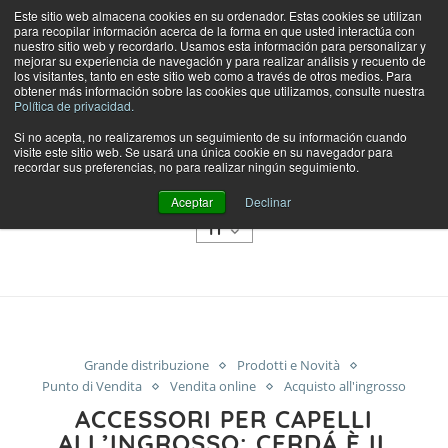
Este sitio web almacena cookies en su ordenador. Estas cookies se utilizan
para recopilar información acerca de la forma en que usted interactúa con
nuestro sitio web y recordarlo. Usamos esta información para personalizar y
mejorar su experiencia de navegación y para realizar análisis y recuento de
los visitantes, tanto en este sitio web como a través de otros medios. Para
obtener más información sobre las cookies que utilizamos, consulte nuestra
Política de privacidad.
Si no acepta, no realizaremos un seguimiento de su información cuando
visite este sitio web. Se usará una única cookie en su navegador para
NEGOZIO
recordar sus preferencias, no para realizar ningún seguimiento.
CATEGORIE
Aceptar
Declinar
IT
Grande distribuzione
Prodotti e Novità
Punto di Vendita
Vendita online
Acquisto all'ingrosso
ACCESSORI PER CAPELLI
ALL’INGROSSO: CERDÁ È IL