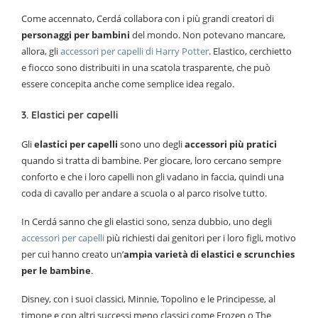
Come accennato, Cerdá collabora con i più grandi creatori di
personaggi per bambini
del mondo. Non potevano mancare,
allora, gli
accessori per capelli di Harry Potter
. Elastico, cerchietto
e fiocco sono distribuiti in una scatola trasparente, che può
essere concepita anche come semplice idea regalo.
3. Elastici per capelli
Gli
elastici per capelli
sono uno degli
accessori più pratici
quando si tratta di bambine. Per giocare, loro cercano sempre
conforto e che i loro capelli non gli vadano in faccia, quindi una
coda di cavallo per andare a scuola o al parco risolve tutto.
In Cerdá sanno che gli elastici sono, senza dubbio, uno degli
accessori per capelli
più richiesti dai genitori per i loro figli, motivo
per cui hanno creato un’
ampia varietà di elastici e scrunchies
per le bambine
.
Disney, con i suoi classici, Minnie, Topolino e le Principesse, al
timone e con altri successi meno classici come Frozen o The