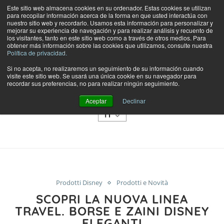
Este sitio web almacena cookies en su ordenador. Estas cookies se utilizan
para recopilar información acerca de la forma en que usted interactúa con
nuestro sitio web y recordarlo. Usamos esta información para personalizar y
mejorar su experiencia de navegación y para realizar análisis y recuento de
los visitantes, tanto en este sitio web como a través de otros medios. Para
obtener más información sobre las cookies que utilizamos, consulte nuestra
Política de privacidad.
Si no acepta, no realizaremos un seguimiento de su información cuando
visite este sitio web. Se usará una única cookie en su navegador para
NEGOZIO
recordar sus preferencias, no para realizar ningún seguimiento.
CATEGORIE
Aceptar
Declinar
IT
Prodotti Disney
Prodotti e Novità
SCOPRI LA NUOVA LINEA
TRAVEL. BORSE E ZAINI DISNEY
ELEGANTI