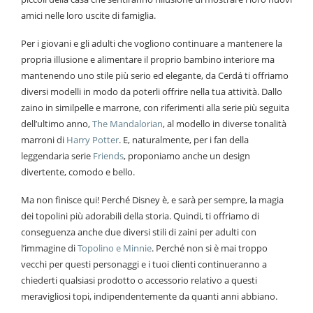
amici nelle loro uscite di famiglia.
Per i giovani e gli adulti che vogliono continuare a mantenere la
propria illusione e alimentare il proprio bambino interiore ma
mantenendo uno stile più serio ed elegante, da Cerdá ti offriamo
diversi modelli in modo da poterli offrire nella tua attività. Dallo
zaino in similpelle e marrone, con riferimenti alla serie più seguita
dell’ultimo anno,
The Mandalorian
, al modello in diverse tonalità
marroni di
Harry Potter
. E, naturalmente, per i fan della
leggendaria serie
Friends
, proponiamo anche un design
divertente, comodo e bello.
Ma non finisce qui! Perché Disney è, e sarà per sempre, la magia
dei topolini più adorabili della storia. Quindi, ti offriamo di
conseguenza anche due diversi stili di zaini per adulti con
l’immagine di
Topolino e Minnie
. Perché non si è mai troppo
vecchi per questi personaggi e i tuoi clienti continueranno a
chiederti qualsiasi prodotto o accessorio relativo a questi
meravigliosi topi, indipendentemente da quanti anni abbiano.