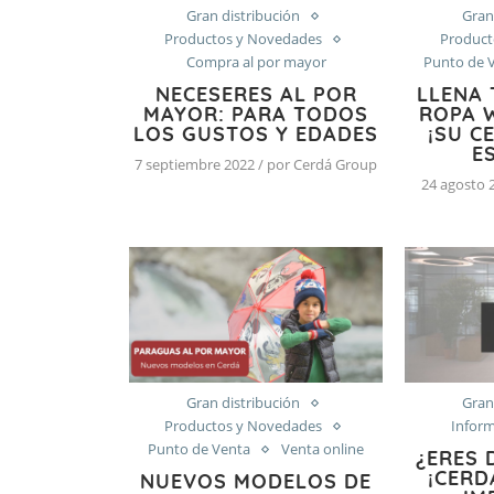
Gran distribución
Gran
Productos y Novedades
Product
Compra al por mayor
Punto de 
NECESERES AL POR
LLENA 
MAYOR: PARA TODOS
ROPA 
LOS GUSTOS Y EDADES
¡SU C
E
7 septiembre 2022 / por Cerdá Group
24 agosto 
Gran distribución
Gran
Productos y Novedades
Inform
Punto de Venta
Venta online
¿ERES 
¡CERD
NUEVOS MODELOS DE