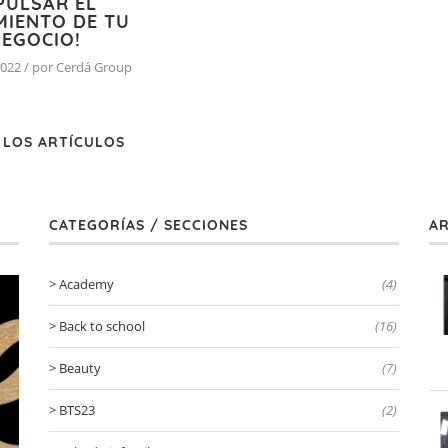
PULSAR EL
MIENTO DE TU
EGOCIO!
2022 / por Cerdá Group
 LOS ARTÍCULOS
CATEGORÍAS / SECCIONES
AR
Academy
(4)
Back to school
(16)
Beauty
(7)
BTS23
(2)