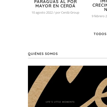
IM
PARAGUAS AL POR
CRECI
MAYOR EN CERDÁ
N
10 agosto 2022 / por Cerdá Group
9 febrero 
TODOS
QUIÉNES SOMOS