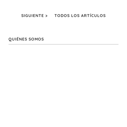
SIGUIENTE >
TODOS LOS ARTÍCULOS
QUIÉNES SOMOS
En Cerdá somos fabricantes y mayoristas especializados en
artículos de licencias y personajes infantiles desde hace más de