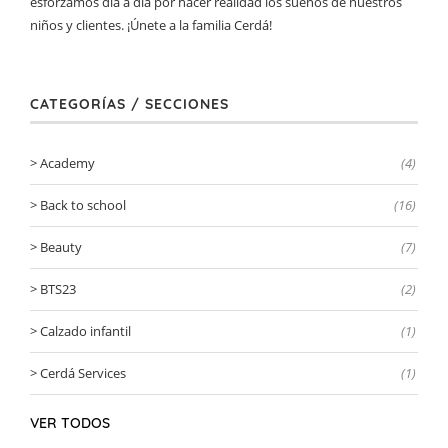
esforzamos día a día por hacer realidad los sueños de nuestros
niños y clientes. ¡Únete a la familia Cerdá!
CATEGORÍAS / SECCIONES
Academy
(4)
Back to school
(16)
Beauty
(7)
BTS23
(2)
Calzado infantil
(1)
Cerdá Services
(1)
VER TODOS