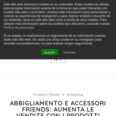
Este sitio web almacena cookies en su ordenador. Estas cookies se utilizan
para recopilar información acerca de la forma en que usted interactúa con
nuestro sitio web y recordarlo. Usamos esta información para personalizar y
mejorar su experiencia de navegación y para realizar análisis y recuento de
los visitantes, tanto en este sitio web como a través de otros medios. Para
obtener más información sobre las cookies que utilizamos, consulte nuestra
Política de privacidad.
Si no acepta, no realizaremos un seguimiento de su información cuando
visite este sitio web. Se usará una única cookie en su navegador para
NEGOZIO
recordar sus preferencias, no para realizar ningún seguimiento.
CATEGORIE
Aceptar
Declinar
IT
Prodotti e Novità
Anteprime
ABBIGLIAMENTO E ACCESSORI
FRIENDS: AUMENTA LE
VENDITE CON I PRODOTTI