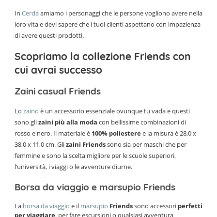
In
Cerdá
amiamo i personaggi che le persone vogliono avere nella
loro vita e devi sapere che i tuoi clienti aspettano con impazienza
di avere questi prodotti.
Scopriamo la collezione Friends con
cui avrai successo
Zaini casual Friends
Lo
zaino
è un accessorio essenziale ovunque tu vada e questi
sono gli
zaini più alla moda
con bellissime combinazioni di
rosso e nero. Il materiale è
100% poliestere
e la misura è 28,0 x
38,0 x 11,0 cm. Gli
zaini Friends
sono sia per maschi che per
femmine e sono la scelta migliore per le scuole superiori,
l’università, i viaggi o le avventure diurne.
Borsa da viaggio e marsupio Friends
La
borsa da viaggio
e il
marsupio
Friends
sono accessori
perfetti
per viaggiare
, per fare escursioni o qualsiasi avventura