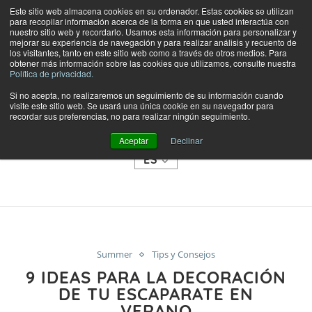
Este sitio web almacena cookies en su ordenador. Estas cookies se utilizan
para recopilar información acerca de la forma en que usted interactúa con
nuestro sitio web y recordarlo. Usamos esta información para personalizar y
mejorar su experiencia de navegación y para realizar análisis y recuento de
los visitantes, tanto en este sitio web como a través de otros medios. Para
obtener más información sobre las cookies que utilizamos, consulte nuestra
Política de privacidad.
Si no acepta, no realizaremos un seguimiento de su información cuando
visite este sitio web. Se usará una única cookie en su navegador para
TIENDA
recordar sus preferencias, no para realizar ningún seguimiento.
CATEGORÍAS
Aceptar
Declinar
ES
Summer
Tips y Consejos
9 IDEAS PARA LA DECORACIÓN
DE TU ESCAPARATE EN
VERANO